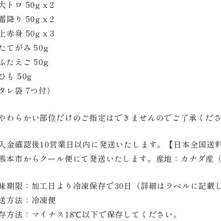
大トロ 50g x 2
霜降り 50g x 2
上赤身 50g x 3
たてがみ 50g
ふたえご 50g
ひも 50g
タレ袋 7つ付）
やわらかい部位だけのご指定はできませんのでご了承くだ
入金確認後10営業日以内に発送いたします。【日本全国送
熊本市からクール便にて発送いたします。産地：カナダ産
味期限：加工日より冷凍保存で30日（詳細はラベルに記載
送方法：冷凍便
存方法：マイナス18℃以下で保存してください。