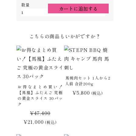
【ギ
カートに追加する
フ
ト】
贅
プライ
プライ
沢
こちらの商品もいかがですか？
セ
ッ
ト
至
高
馬焼肉セット 1人から2
（し
人前 合計200g
お得なまとめ買い！
こ
¥
5,800
【馬凰】ふたえご 究極
(税込)
う）
の黄金スライス 30パッ
個
ク
¥
47,400
元
現
¥
21,000
(税込)
の
在