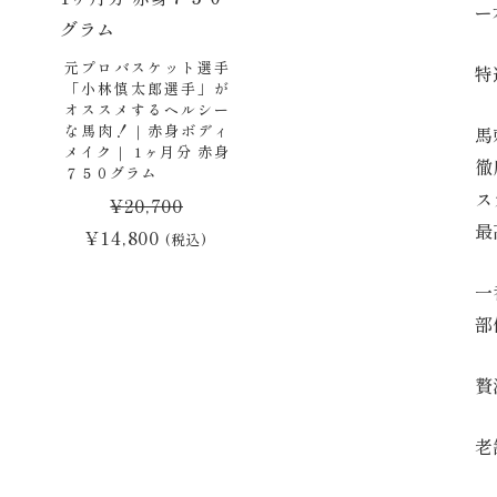
ー
た。
す。
元プロバスケット選手
特
「小林慎太郎選手」が
オススメするヘルシー
な馬肉！｜赤身ボディ
馬
メイク｜ 1ヶ月分 赤身
徹
７５０グラム
ス
¥
20,700
最
元
現
¥
14,800
(税込)
の
在
一
価
の
部
格
価
は
格
贅
¥20,700
は
で
¥14,800
老
し
で
た。
す。