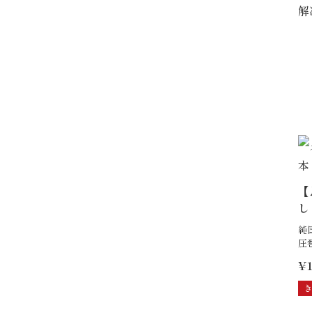
解
【
し
純
圧
¥