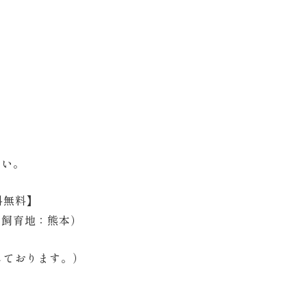
さい。
料無料】
（飼育地：熊本）
しております。）