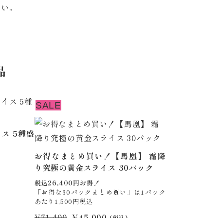
さい。
品
SALE
ス 5種盛
お得なまとめ買い！【馬凰】 霜降
り究極の黄金スライス 30パック
税込26,400円お得！
「お得な30パックまとめ買い」は1パック
あたり1,500円税込
元
現
¥
71,400
¥
45,000
(税込)