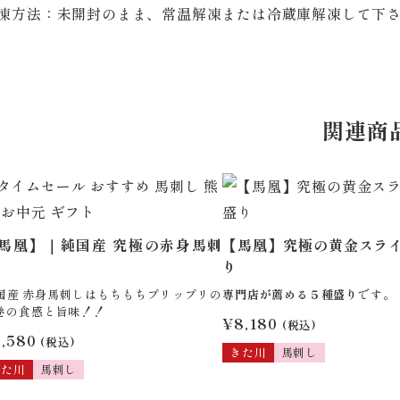
凍方法：未開封のまま、常温解凍または冷蔵庫解凍して下
関連商
馬凰】｜純国産 究極の赤身馬刺
【馬凰】究極の黄金スライ
り
国産 赤身馬刺しはもちもちプリップリの
専門店が薦める５種盛り
です。
巻の食感と旨味！！
¥
8,180
(税込)
1,580
(税込)
きた川
馬刺し
きた川
馬刺し