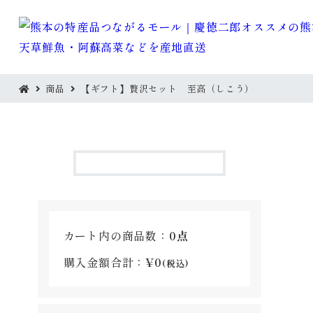
商品
【ギフト】贅沢セット 至高（しこう）
TOP
TOP
カート内の商品数：
0点
購入金額合計：
¥0
(税込)