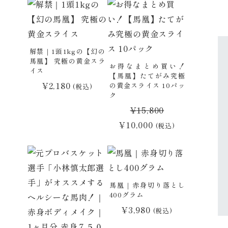
価
の
格
価
は
格
¥47,400
は
解禁｜1頭1kgの【幻の
馬凰】 究極の黄金スラ
で
¥21,000
お得なまとめ買い！
イス
【馬凰】たてがみ究極
し
で
¥
2,180
の黄金スライス 10パッ
(税込)
た。
す。
ク
¥
15,800
元
現
¥
10,000
(税込)
の
在
価
の
格
価
は
格
馬凰｜赤身切り落とし
400グラム
¥15,800
は
¥
3,980
(税込)
で
¥10,000
し
で