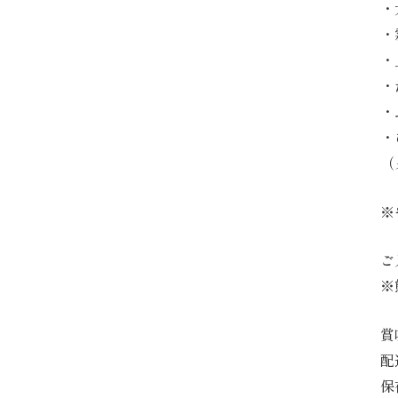
・
・
・
・
・
・
（
※
ご
※
賞
配
保