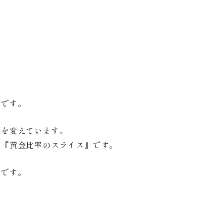
ッ
ト
至
高
（し
た
こ
う）
個
品です。
さを変えています。
に『黄金比率のスライス』です。
トです。