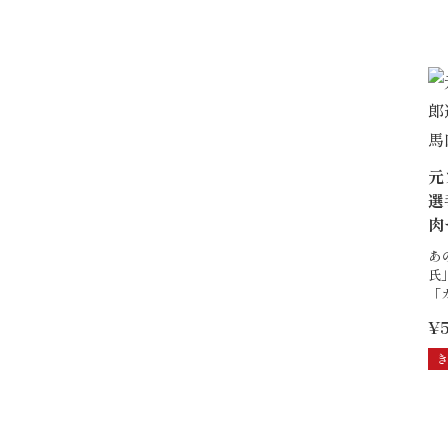
元
選
肉
あ
氏
「
¥