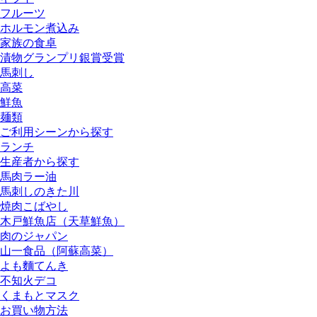
フルーツ
ホルモン煮込み
家族の食卓
漬物グランプリ銀賞受賞
馬刺し
高菜
鮮魚
麺類
ご利用シーンから探す
ランチ
生産者から探す
馬肉ラー油
馬刺しのきた川
焼肉こばやし
木戸鮮魚店（天草鮮魚）
肉のジャパン
山一食品（阿蘇高菜）
よも麵てんき
不知火デコ
くまもとマスク
お買い物方法