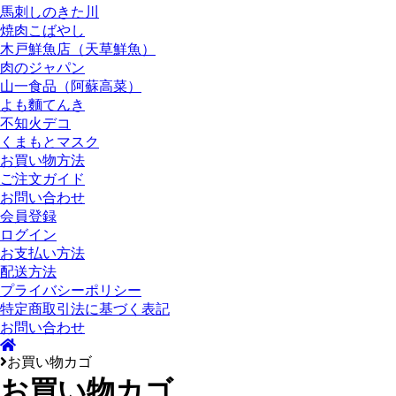
馬刺しのきた川
焼肉こばやし
木戸鮮魚店（天草鮮魚）
肉のジャパン
山一食品（阿蘇高菜）
よも麵てんき
不知火デコ
くまもとマスク
お買い物方法
ご注文ガイド
お問い合わせ
会員登録
ログイン
お支払い方法
配送方法
プライバシーポリシー
特定商取引法に基づく表記
お問い合わせ
お買い物カゴ
お買い物カゴ