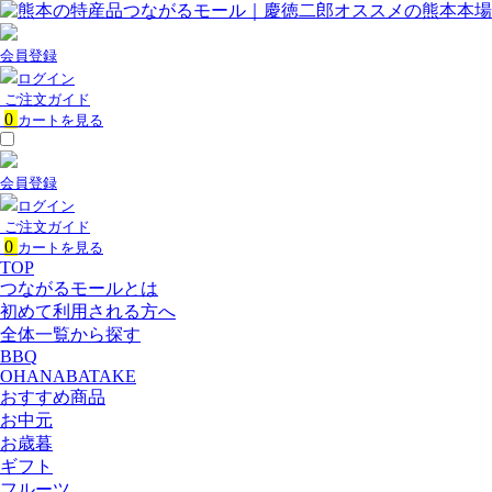
会員登録
ログイン
ご注文ガイド
0
カートを見る
会員登録
ログイン
ご注文ガイド
0
カートを見る
TOP
つながるモールとは
初めて利用される方へ
全体一覧から探す
BBQ
OHANABATAKE
おすすめ商品
お中元
お歳暮
ギフト
フルーツ