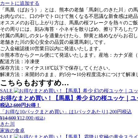
カートに追加する
凰
お
「馬凰（ばおう）」とは、熊本の老舗「馬刺しのきた川」の馬
（ば
う）
お肉なのに、口の中でトロけて無くなる不思議な新食感は絶品
お
と
オススメのお召し上がり方は、馬凰の桜フレークを熱々のご飯
う）
ろ
その周りには、刻み海苔・小ネギを散りばめ、擦り下ろしたワ
と
け
付属の馬刺しのタレを適量かけたら、卵黄と絡めながらお召し
ろ
る
老舗きた川の安心安全の品質の厳選馬刺しです。
け
新
ご入金確認後10営業日以内に発送いたします。
る
食
※熊本市からクール便にて発送いたします。産地：カナダ産（
新
感
配送方法：冷凍便
食
の
保存方法：マイナス18℃以下で保存してください。
感
桜
解凍方法：未開封のまま、約5分〜10分程度流水につけて解凍
の
フ
桜
こちらもおすすめ…
レ
フ
ー
SALE
レ
ク
お得なまとめ買い！【馬凰】希少 幻の桜ユッケ｜ユッ
ー
400g
税込2,600円お得！
個
ク
「お得な10パックまとめ買い」は1パックあたり1,200円税込
400g
¥
14,600
元
¥
12,000
現
(税込)
個
きた川
の
在
家族の食卓
価
の
SALE
格
価