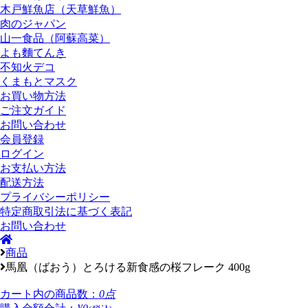
木戸鮮魚店（天草鮮魚）
肉のジャパン
山一食品（阿蘇高菜）
よも麵てんき
不知火デコ
くまもとマスク
お買い物方法
ご注文ガイド
お問い合わせ
会員登録
ログイン
お支払い方法
配送方法
プライバシーポリシー
特定商取引法に基づく表記
お問い合わせ
商品
馬凰（ばおう）とろける新食感の桜フレーク 400g
カート内の商品数：
0点