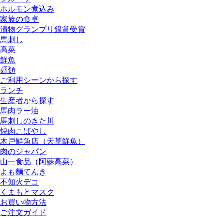
ホルモン煮込み
家族の食卓
漬物グランプリ銀賞受賞
馬刺し
高菜
鮮魚
麺類
ご利用シーンから探す
ランチ
生産者から探す
馬肉ラー油
馬刺しのきた川
焼肉こばやし
木戸鮮魚店（天草鮮魚）
肉のジャパン
山一食品（阿蘇高菜）
よも麵てんき
不知火デコ
くまもとマスク
お買い物方法
ご注文ガイド