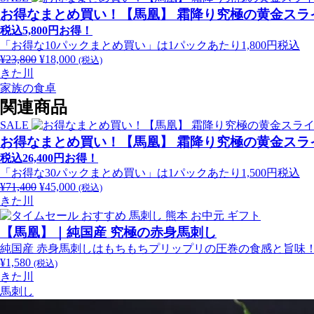
お得なまとめ買い！【馬凰】 霜降り究極の黄金スライ
は
格
¥14,600
は
税込5,800円お得！
で
¥12,000
「お得な10パックまとめ買い」は1パックあたり1,800円税込
し
で
¥
23,800
元
¥
18,000
現
(税込)
た。
す。
きた川
の
在
家族の食卓
価
の
格
価
関連商品
は
格
SALE
¥23,800
は
お得なまとめ買い！【馬凰】 霜降り究極の黄金スライ
で
¥18,000
税込26,400円お得！
し
で
「お得な30パックまとめ買い」は1パックあたり1,500円税込
た。
す。
¥
71,400
元
¥
45,000
現
(税込)
きた川
の
在
価
の
【馬凰】｜純国産 究極の赤身馬刺し
格
価
は
格
純国産 赤身馬刺しはもちもちプリップリの圧巻の食感と旨味
¥71,400
は
¥
1,580
(税込)
で
¥45,000
きた川
し
で
馬刺し
た。
す。