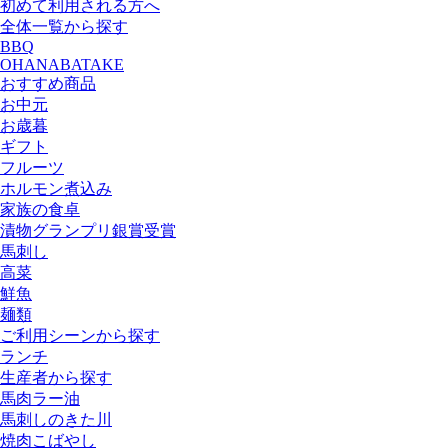
初めて利用される方へ
全体一覧から探す
BBQ
OHANABATAKE
おすすめ商品
お中元
お歳暮
ギフト
フルーツ
ホルモン煮込み
家族の食卓
漬物グランプリ銀賞受賞
馬刺し
高菜
鮮魚
麺類
ご利用シーンから探す
ランチ
生産者から探す
馬肉ラー油
馬刺しのきた川
焼肉こばやし