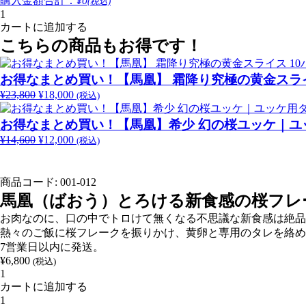
購入金額合計：
¥0
(税込)
馬
カートに追加する
凰
（ば
こちらの商品もお得です！
お
う）
お得なまとめ買い！【馬凰】 霜降り究極の黄金スライ
と
¥
23,800
元
¥
18,000
現
(税込)
ろ
の
在
け
お得なまとめ買い！【馬凰】希少 幻の桜ユッケ｜ユッ
価
の
る
格
価
¥
14,600
元
¥
12,000
現
(税込)
新
は
格
の
在
食
¥23,800
は
価
の
感
で
¥18,000
商品コード:
001-012
格
価
の
し
で
は
格
馬凰（ばおう）とろける新食感の桜フレーク
桜
た。
す。
¥14,600
は
フ
お肉なのに、口の中でトロけて無くなる不思議な新食感は絶品
で
¥12,000
レ
熱々のご飯に桜フレークを振りかけ、黄卵と専用のタレを絡め
し
で
ー
7営業日以内に発送。
た。
す。
ク
¥
6,800
(税込)
400g
馬
個
カートに追加する
凰
馬
（ば