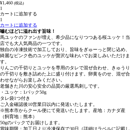
¥
1,460
(税込)
【馬
カートに追加する
凰】
【馬
究
カートに追加する
凰】
極
嚙むほどに溢れ出す旨味！
究
の
馬ユッケのファンが増え、希少品になりつつある桜ユッケ！当
極
桜
店でも大人気商品の一つです。
の
ユ
独自の冷凍技術で加工しており、旨味をぎゅーっと閉じ込め、
桜
ッ
綺麗なピンク色のユッケが贅沢な味わいでお楽しみいただけま
ユ
ケ
す。
ッ
｜
りんごの千切りとユッケを専用のタレで混ぜ合わせ、きゅうり
ケ
ユ
の千切りを敷き詰めた上に盛り付けます。卵黄をのせ、混ぜ合
｜
ッ
わせながらお楽しみください。
ユ
ケ
老舗きた川の安心安全の品質の厳選馬刺しです。
ッ
用
・ユッケ：1パック50g
ケ
タ
タレ袋1つ付き
用
レ
ご入金確認後10営業日以内に発送いたします。
タ
付
※熊本市からクール便にて発送いたします。産地：カナダ産
レ
き
（飼育地：熊本）
付
個
50gのパックでお届けします。
き
賞味期限：加工日より冷凍保存で30日（詳細はラベルに記載し
個