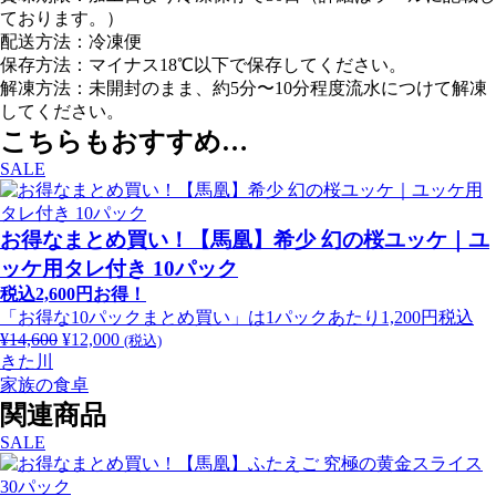
ております。）
配送方法：冷凍便
保存方法：マイナス18℃以下で保存してください。
解凍方法：未開封のまま、約5分〜10分程度流水につけて解凍
してください。
こちらもおすすめ…
SALE
お得なまとめ買い！【馬凰】希少 幻の桜ユッケ｜ユ
ッケ用タレ付き 10パック
税込2,600円お得！
「お得な10パックまとめ買い」は1パックあたり1,200円税込
¥
14,600
元
¥
12,000
現
(税込)
きた川
の
在
家族の食卓
価
の
格
価
関連商品
は
格
SALE
¥14,600
は
で
¥12,000