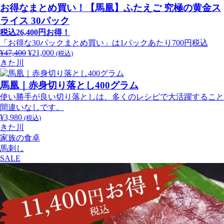
し
で
お得なまとめ買い！【馬凰】ふたえご 究極の黄金ス
た。
す。
ライス 30パック
税込26,400円お得！
「お得な30パックまとめ買い」は1パックあたり700円税込
¥
47,400
元
¥
21,000
現
(税込)
きた川
の
在
価
の
馬凰｜赤身切り落とし400グラム
格
価
は
格
使い勝手が良い切り落としは、多くのレシピで大活躍すること
¥47,400
は
間違いなしです。
で
¥21,000
¥
3,980
(税込)
し
で
きた川
た。
す。
家族の食卓
馬刺し
SALE