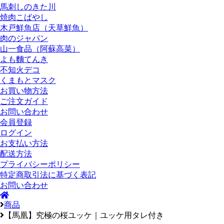
馬刺しのきた川
焼肉こばやし
木戸鮮魚店（天草鮮魚）
肉のジャパン
山一食品（阿蘇高菜）
よも麵てんき
不知火デコ
くまもとマスク
お買い物方法
ご注文ガイド
お問い合わせ
会員登録
ログイン
お支払い方法
配送方法
プライバシーポリシー
特定商取引法に基づく表記
お問い合わせ
商品
【馬凰】究極の桜ユッケ｜ユッケ用タレ付き