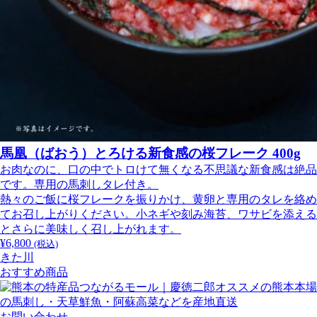
馬凰（ばおう）とろける新食感の桜フレーク 400g
お肉なのに、口の中でトロけて無くなる不思議な新食感は絶品
です。専用の馬刺しタレ付き。
熱々のご飯に桜フレークを振りかけ、黄卵と専用のタレを絡め
てお召し上がりください。小ネギや刻み海苔、ワサビを添える
とさらに美味しく召し上がれます。
¥
6,800
(税込)
きた川
おすすめ商品
お問い合わせ