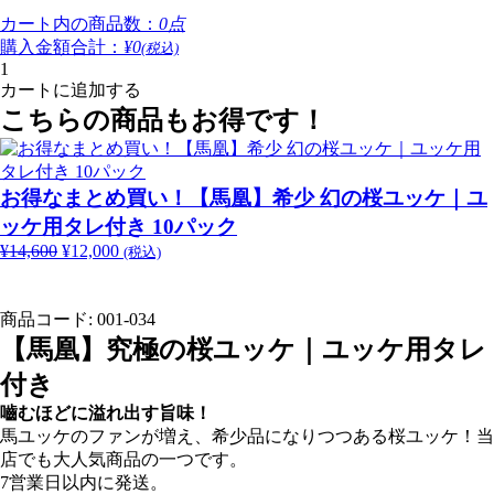
カート内の商品数：
0点
購入金額合計：
¥0
(税込)
【馬
カートに追加する
凰】
究
こちらの商品もお得です！
極
の
桜
お得なまとめ買い！【馬凰】希少 幻の桜ユッケ｜ユ
ユ
ッケ用タレ付き 10パック
ッ
¥
14,600
元
¥
12,000
現
ケ
(税込)
の
在
｜
価
の
ユ
商品コード:
001-034
格
価
ッ
は
格
【馬凰】究極の桜ユッケ｜ユッケ用タレ
ケ
¥14,600
は
用
付き
で
¥12,000
タ
し
で
嚙むほどに溢れ出す旨味！
レ
た。
す。
馬ユッケのファンが増え、希少品になりつつある桜ユッケ！当
付
店でも大人気商品の一つです。
き
7営業日以内に発送。
個