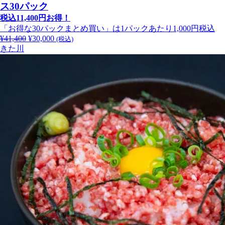
ス30パック
税込11,400円お得！
「お得な30パックまとめ買い」は1パックあたり1,000円税込
¥
41,400
元
¥
30,000
現
(税込)
きた川
の
在
価
の
格
価
は
格
¥41,400
は
で
¥30,000
し
で
た。
す。